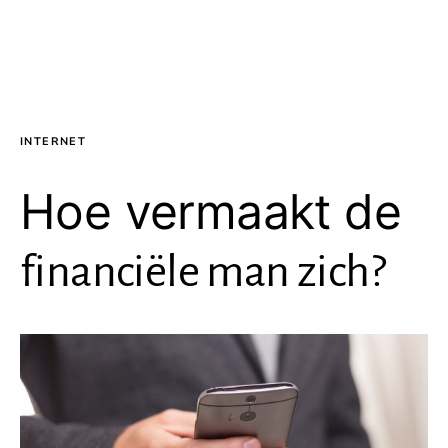
INTERNET
Hoe vermaakt de
financiële man zich?