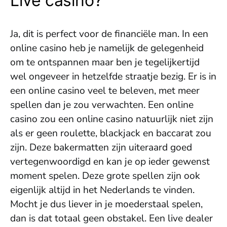
Live casino?
Ja, dit is perfect voor de financiële man. In een
online casino heb je namelijk de gelegenheid
om te ontspannen maar ben je tegelijkertijd
wel ongeveer in hetzelfde straatje bezig. Er is in
een online casino veel te beleven, met meer
spellen dan je zou verwachten. Een online
casino zou een online casino natuurlijk niet zijn
als er geen roulette, blackjack en baccarat zou
zijn. Deze bakermatten zijn uiteraard goed
vertegenwoordigd en kan je op ieder gewenst
moment spelen. Deze grote spellen zijn ook
eigenlijk altijd in het Nederlands te vinden.
Mocht je dus liever in je moederstaal spelen,
dan is dat totaal geen obstakel. Een live dealer