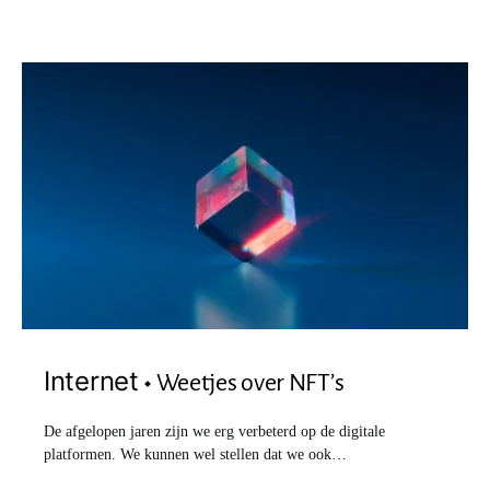
Internet
Weetjes over NFT’s
De afgelopen jaren zijn we erg verbeterd op de digitale
platformen. We kunnen wel stellen dat we ook…