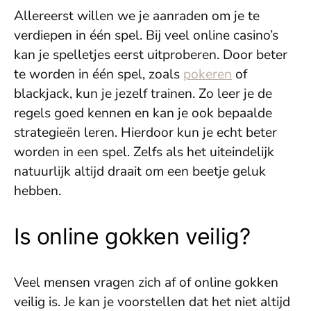
Allereerst willen we je aanraden om je te
verdiepen in één spel. Bij veel online casino’s
kan je spelletjes eerst uitproberen. Door beter
te worden in één spel, zoals
pokeren
of
blackjack, kun je jezelf trainen. Zo leer je de
regels goed kennen en kan je ook bepaalde
strategieën leren. Hierdoor kun je echt beter
worden in een spel. Zelfs als het uiteindelijk
natuurlijk altijd draait om een beetje geluk
hebben.
Is online gokken veilig?
Veel mensen vragen zich af of online gokken
veilig is. Je kan je voorstellen dat het niet altijd