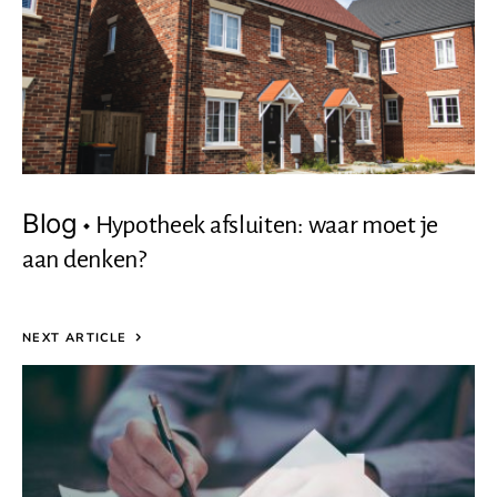
Blog
Hypotheek afsluiten: waar moet je
aan denken?
NEXT ARTICLE