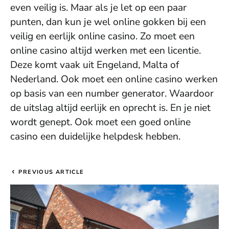
even veilig is. Maar als je let op een paar
punten, dan kun je wel online gokken bij een
veilig en eerlijk online casino. Zo moet een
online casino altijd werken met een licentie.
Deze komt vaak uit Engeland, Malta of
Nederland. Ook moet een online casino werken
op basis van een number generator. Waardoor
de uitslag altijd eerlijk en oprecht is. En je niet
wordt genept. Ook moet een goed online
casino een duidelijke helpdesk hebben.
PREVIOUS ARTICLE