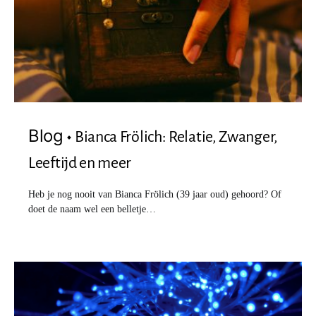
Blog
Bianca Frölich: Relatie, Zwanger,
Leeftijd en meer
Heb je nog nooit van Bianca Frölich (39 jaar oud) gehoord? Of
doet de naam wel een belletje…