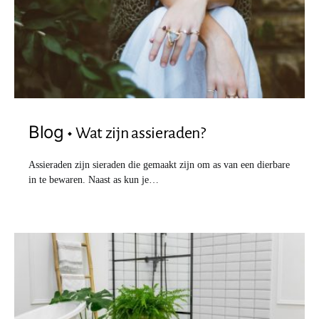
Blog
Wat zijn assieraden?
Assieraden zijn sieraden die gemaakt zijn om as van een dierbare
in te bewaren. Naast as kun je…