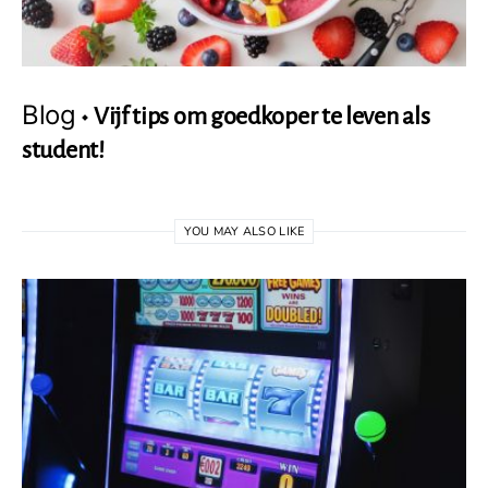
Blog
Vijf tips om goedkoper te leven als
student!
YOU MAY ALSO LIKE