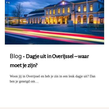
Blog
Dagje uit in Overijssel – waar
moet je zijn?
Woon jij in Overijssel en heb je zin in een leuk dagje uit? Dan
ben je geneigd om…