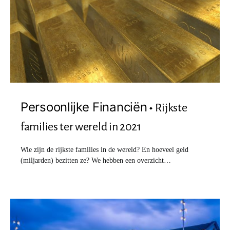
Persoonlijke Financiën
Rijkste
families ter wereld in 2021
Wie zijn de rijkste families in de wereld? En hoeveel geld
(miljarden) bezitten ze? We hebben een overzicht…