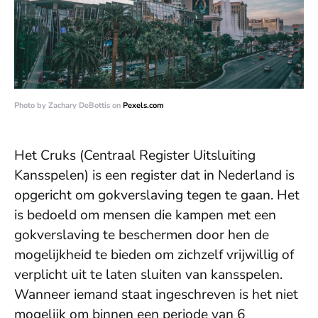
Photo by Zachary DeBottis on
Pexels.com
Het Cruks (Centraal Register Uitsluiting
Kansspelen) is een register dat in Nederland is
opgericht om gokverslaving tegen te gaan. Het
is bedoeld om mensen die kampen met een
gokverslaving te beschermen door hen de
mogelijkheid te bieden om zichzelf vrijwillig of
verplicht uit te laten sluiten van kansspelen.
Wanneer iemand staat ingeschreven is het niet
mogelijk om binnen een periode van 6