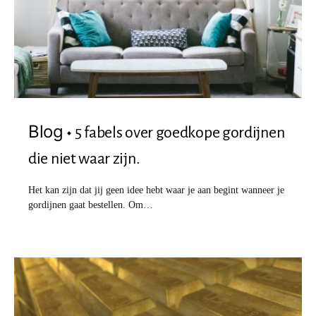
Blog
5 fabels over goedkope gordijnen
die niet waar zijn.
Het kan zijn dat jij geen idee hebt waar je aan begint wanneer je
gordijnen gaat bestellen. Om…