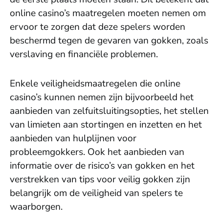
online casino’s maatregelen moeten nemen om
ervoor te zorgen dat deze spelers worden
beschermd tegen de gevaren van gokken, zoals
verslaving en financiële problemen.
Enkele veiligheidsmaatregelen die online
casino’s kunnen nemen zijn bijvoorbeeld het
aanbieden van zelfuitsluitingsopties, het stellen
van limieten aan stortingen en inzetten en het
aanbieden van hulplijnen voor
probleemgokkers. Ook het aanbieden van
informatie over de risico’s van gokken en het
verstrekken van tips voor veilig gokken zijn
belangrijk om de veiligheid van spelers te
waarborgen.