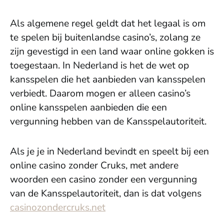
Als algemene regel geldt dat het legaal is om
te spelen bij buitenlandse casino’s, zolang ze
zijn gevestigd in een land waar online gokken is
toegestaan. In Nederland is het de wet op
kansspelen die het aanbieden van kansspelen
verbiedt. Daarom mogen er alleen casino’s
online kansspelen aanbieden die een
vergunning hebben van de Kansspelautoriteit.
Als je je in Nederland bevindt en speelt bij een
online casino zonder Cruks, met andere
woorden een casino zonder een vergunning
van de Kansspelautoriteit, dan is dat volgens
casinozondercruks.net