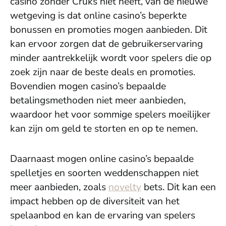
casino zonder Cruks niet heeft, van de nieuwe
wetgeving is dat online casino’s beperkte
bonussen en promoties mogen aanbieden. Dit
kan ervoor zorgen dat de gebruikerservaring
minder aantrekkelijk wordt voor spelers die op
zoek zijn naar de beste deals en promoties.
Bovendien mogen casino’s bepaalde
betalingsmethoden niet meer aanbieden,
waardoor het voor sommige spelers moeilijker
kan zijn om geld te storten en op te nemen.
Daarnaast mogen online casino’s bepaalde
spelletjes en soorten weddenschappen niet
meer aanbieden, zoals
novelty
bets. Dit kan een
impact hebben op de diversiteit van het
spelaanbod en kan de ervaring van spelers