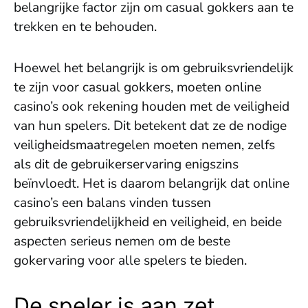
belangrijke factor zijn om casual gokkers aan te
trekken en te behouden.
Hoewel het belangrijk is om gebruiksvriendelijk
te zijn voor casual gokkers, moeten online
casino’s ook rekening houden met de veiligheid
van hun spelers. Dit betekent dat ze de nodige
veiligheidsmaatregelen moeten nemen, zelfs
als dit de gebruikerservaring enigszins
beïnvloedt. Het is daarom belangrijk dat online
casino’s een balans vinden tussen
gebruiksvriendelijkheid en veiligheid, en beide
aspecten serieus nemen om de beste
gokervaring voor alle spelers te bieden.
De speler is aan zet