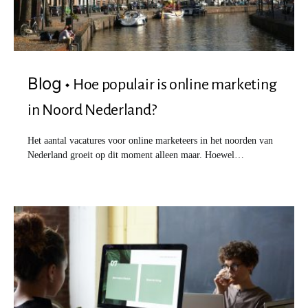
Blog
Hoe populair is online marketing
in Noord Nederland?
Het aantal vacatures voor online marketeers in het noorden van
Nederland groeit op dit moment alleen maar. Hoewel…